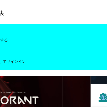
法
スする
してサインイン