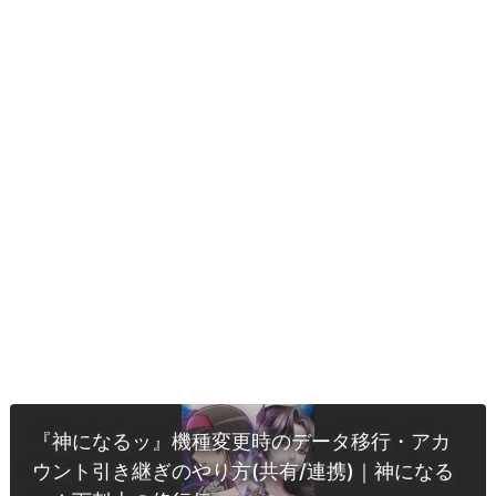
『神になるッ』機種変更時のデータ移行・アカ
ウント引き継ぎのやり方(共有/連携)｜神になる