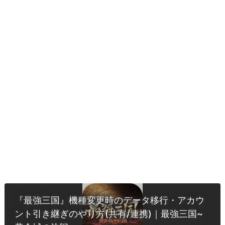
『最強三国』機種変更時のデータ移行・アカウ
ント引き継ぎのやり方(共有/連携)｜最強三国~