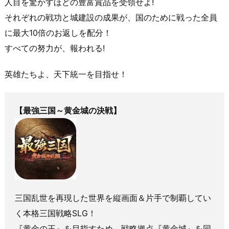
人目を驚かすほどの豊富賞品を受領せよ!
それぞれの戦功と城建設の成果が、国のために戦った全員
に最大10倍のお返しを配分！
すべての努力が、報われる!
英雄たちよ、天下統一を目指せ！
【最強三国～黄金城の決戦】
三国乱世を再現した世界を縦画面＆片手で制覇してい
く本格三国戦略SLG！
『黄金の王』を目指すため、戦略拠点『黄金城』を同