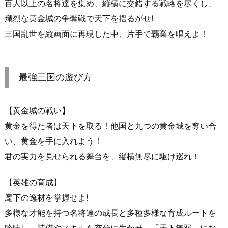
百人以上の名将達を集め、縦横に交錯する戦略を尽くし、
熾烈な黄金城の争奪戦で天下を揺るがせ!
三国乱世を縦画面に再現した中、片手で覇業を唱えよ！
最強三国の遊び方
【黄金城の戦い】
黄金を得た者は天下を取る！他国と九つの黄金城を奪い合
い、黄金を手に入れよう！
君の実力を見せられる舞台を、縦横無尽に駆け巡れ！
【英雄の育成】
麾下の逸材を掌握せよ!
多様な才能を持つ名将達の成長と多種多様な育成ルートを
吟味し、装備やスキルを充分に生かせ、「天下無双」にな