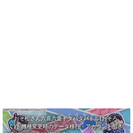
『おそ松さん六喜六憂ドタバタバトル(おそろ
く)』機種変更時のデータ移行・アカウント引き