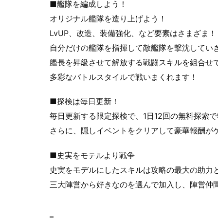
■艦隊を編成しよう！
オリジナル艦隊を造り上げよう！
LvUP、改造、装備強化、など要素はさまざま！
自分だけの艦隊を指揮して敵艦隊を撃沈してい
艦長を昇級させて解放する戦闘スキルを組合せ
多彩なバトルスタイルで戦いまくれます！
■探検は毎日更新！
毎日更新する限定探検で、1日12回の無料探索
さらに、隠しイベントをクリアして豪華報酬が
■史実をモテルより戦争
史実をモデルにしたスキルは攻略の最大の助力
三大陣営から好きなのを選んで加入し、陣営仲