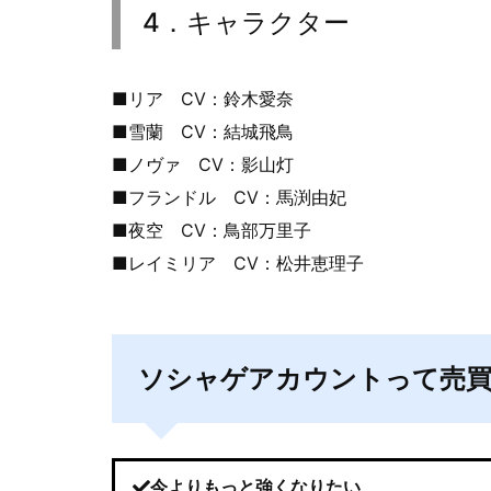
4．キャラクター
■リア CV：鈴木愛奈
■雪蘭 CV：結城飛鳥
■ノヴァ CV：影山灯
■フランドル CV：馬渕由妃
■夜空 CV：鳥部万里子
■レイミリア CV：松井恵理子
ソシャゲアカウントって売
今よりもっと強くなりたい