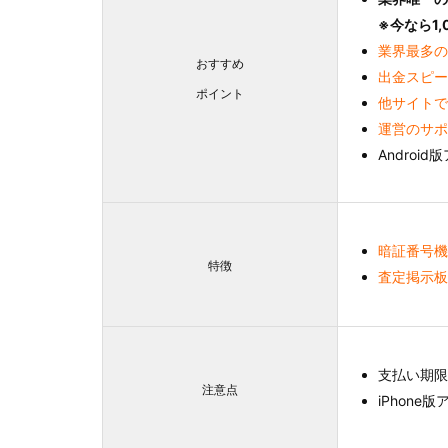
※今なら1
業界最多の
おすすめ
出金スピー
ポイント
他サイトで
運営のサポ
Andro
暗証番号機
特徴
査定掲示板
支払い期
注意点
iPhone