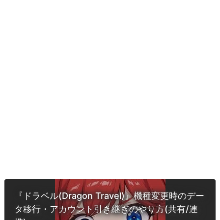
『ドラベル(Dragon Travel)』機種変更時のデー
タ移行・アカウント引き継ぎのやり方(共有/連