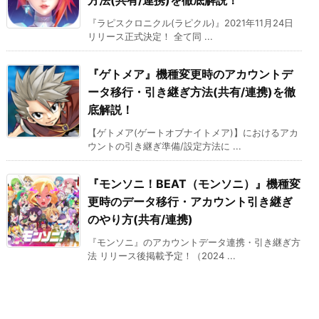
方法(共有/連携)を徹底解説！
『ラピスクロニクル(ラピクル)』2021年11月24日
リリース正式決定！ 全て同 ...
『ゲトメア』機種変更時のアカウントデ
ータ移行・引き継ぎ方法(共有/連携)を徹
底解説！
【ゲトメア(ゲートオブナイトメア)】におけるアカ
ウントの引き継ぎ準備/設定方法に ...
『モンソニ！BEAT（モンソニ）』機種変
更時のデータ移行・アカウント引き継ぎ
のやり方(共有/連携)
『モンソニ』のアカウントデータ連携・引き継ぎ方
法 リリース後掲載予定！（2024 ...